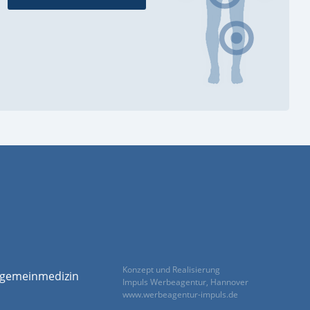
Konzept und Realisierung
llgemeinmedizin
Impuls Werbeagentur, Hannover
www.werbeagentur-impuls.de