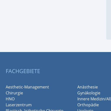
FACHGEBIETE
Aesthetic-Management
Anästhesie
Chirurgie
Gynäkologie
HNO
Innere Medizin/A
Laserzentrum
Orthopädie
Plastisch-ästhetische Chirurgie
Urologie