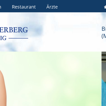
n
Restaurant
Ärzte
B
(