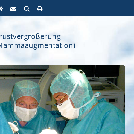
rustvergrößerung
Mammaaugmentation)